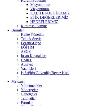
Kurum Politikası
Misyonumuz
Vizyonumuz
KALİTE POLİTİKAMIZ
ETİK DEĞERLERİMİZ
HEDEFLERİMİZ
Kurumsal Kimlik
Birimler
Kalite Yönetim
Teknik Servis
Eczane-Depo
EĞİTİM
ASOS
İnsan Kaynakları
UMKE
Ayniyat
Yazı İşleri
İş Sağlığı Güvenliği/Beyaz Kod
Mevzuat
Yönetmelikler
Yönergeler
Genelgeler
Talimatlar
Formlar