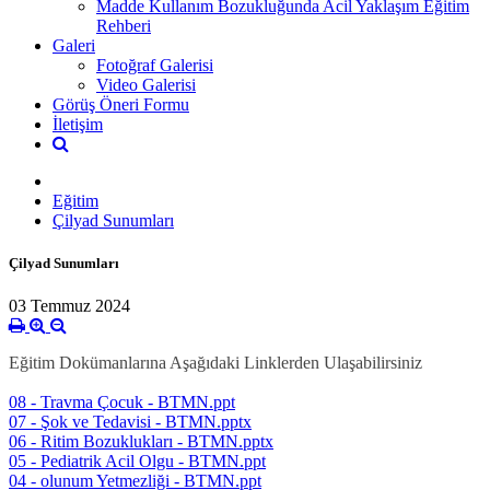
Madde Kullanım Bozukluğunda Acil Yaklaşım Eğitim
Rehberi
Galeri
Fotoğraf Galerisi
Video Galerisi
Görüş Öneri Formu
İletişim
Eğitim
Çilyad Sunumları
Çilyad Sunumları
03 Temmuz 2024
Eğitim Dokümanlarına Aşağıdaki Linklerden Ulaşabilirsiniz
08 - Travma Çocuk - BTMN.ppt
07 - Şok ve Tedavisi - BTMN.pptx
06 - Ritim Bozuklukları - BTMN.pptx
05 - Pediatrik Acil Olgu - BTMN.ppt
04 - olunum Yetmezliği - BTMN.ppt