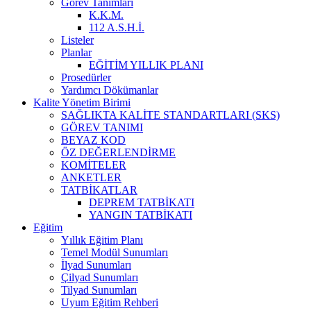
Görev Tanımları
K.K.M.
112 A.S.H.İ.
Listeler
Planlar
EĞİTİM YILLIK PLANI
Prosedürler
Yardımcı Dökümanlar
Kalite Yönetim Birimi
SAĞLIKTA KALİTE STANDARTLARI (SKS)
GÖREV TANIMI
BEYAZ KOD
ÖZ DEĞERLENDİRME
KOMİTELER
ANKETLER
TATBİKATLAR
DEPREM TATBİKATI
YANGIN TATBİKATI
Eğitim
Yıllık Eğitim Planı
Temel Modül Sunumları
İlyad Sunumları
Çilyad Sunumları
Tilyad Sunumları
Uyum Eğitim Rehberi