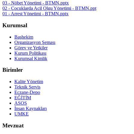
03 - Nöbet Yönetimi - BTMN.pptx
02 - Çocuklarda Acil Olgu Yönetimi - BTMN.ppt
01 - Arrest Yönetimi - BTMN.pptx
Kurumsal
Başhekim
Organizasyon Şeması
Görev ve Yetkiler
Kurum Politikası
Kurumsal Kimlik
Birimler
Kalite Yönetim
Teknik Servis
Eczane-Depo
EĞİTİM
ASOS
İnsan Kaynakları
UMKE
Mevzuat