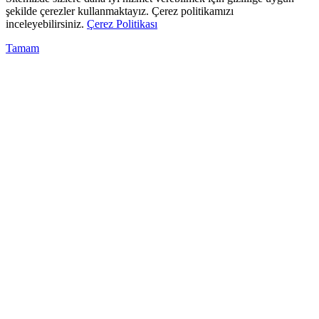
şekilde çerezler kullanmaktayız. Çerez politikamızı
inceleyebilirsiniz.
Çerez Politikası
Tamam