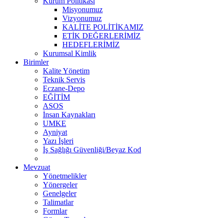
Kurum Politikası
Misyonumuz
Vizyonumuz
KALİTE POLİTİKAMIZ
ETİK DEĞERLERİMİZ
HEDEFLERİMİZ
Kurumsal Kimlik
Birimler
Kalite Yönetim
Teknik Servis
Eczane-Depo
EĞİTİM
ASOS
İnsan Kaynakları
UMKE
Ayniyat
Yazı İşleri
İş Sağlığı Güvenliği/Beyaz Kod
Mevzuat
Yönetmelikler
Yönergeler
Genelgeler
Talimatlar
Formlar