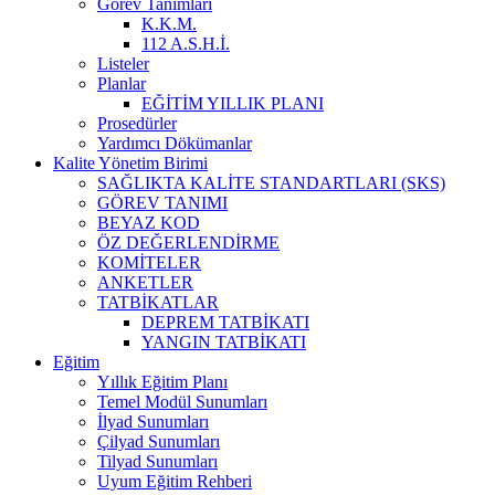
Görev Tanımları
K.K.M.
112 A.S.H.İ.
Listeler
Planlar
EĞİTİM YILLIK PLANI
Prosedürler
Yardımcı Dökümanlar
Kalite Yönetim Birimi
SAĞLIKTA KALİTE STANDARTLARI (SKS)
GÖREV TANIMI
BEYAZ KOD
ÖZ DEĞERLENDİRME
KOMİTELER
ANKETLER
TATBİKATLAR
DEPREM TATBİKATI
YANGIN TATBİKATI
Eğitim
Yıllık Eğitim Planı
Temel Modül Sunumları
İlyad Sunumları
Çilyad Sunumları
Tilyad Sunumları
Uyum Eğitim Rehberi